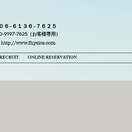
L ０６−６１３６−７６２５
80-9197-7625（お客様専用）
http://www.fhysics.com
RECRUIT
ONLINE RESERVATION