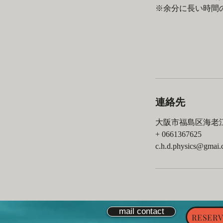
※余分に長い時間
連絡先
大阪市福島区海老江
+ 0661367625
c.h.d.physics@gmai
mail contact
RESERV