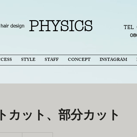
PHYSICS
hair design
TE
​0
CCESS
STYLE
STAFF
CONCEPT
INSTAGRAM
トカット、部分カット