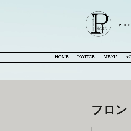
custom 
HOME
NOTICE
MENU
A
フロン
￥1100〜