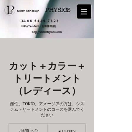
PHYSICS
custom hair design
TEL ０６−６１３６−７６２５
​080-9197-7625（お客様専用）
http://www.fhysics.com
カット＋カラー＋
トリートメント
（レディース）
酸性、TOKIO、アメージアの方は、シス
テムトリートメントのコースを選んでく
ださい
￥14080〜
2時間 15分
2
￥14080〜