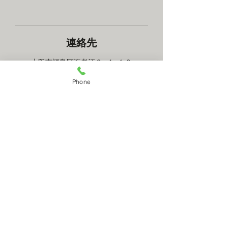
連絡先
大阪市福島区海老江２−４−１６
+ 0661367625
Phone
c.h.d.physics@gmai.com
mail contact
RESERVATION
​何かございましたら上のメールコンタクトでお
問い合わせください。メールでの予約も承って
おります。
OPEN&CLOSE
毎週月曜定休 （祝日含む）
予約優先制
10:30〜20:30
平日
10:00〜20:00
土.日.祝