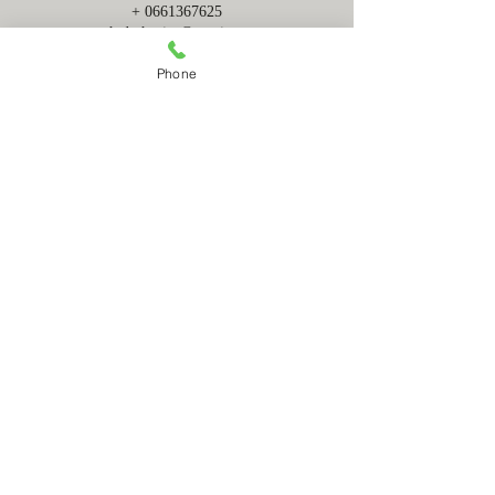
+ 0661367625
c.h.d.physics@gmai.com
Phone
mail contact
RESERVATION
​何かございましたら上のメールコンタクトでお
問い合わせください。メールでの予約も承って
おります。
OPEN&CLOSE
毎週月曜定休 （祝日含む）
予約優先制
10:30〜20:30
平日
10:00〜20:00
土.日.祝
受付時間カット６０分前・
パーマorカラー１２０分前・
ストレート１５０分前
〒５５３−０００１
大阪市福島区海老江２−４−１６
プールトウジュール梅田ウエスト１F
©︎PHYSICS