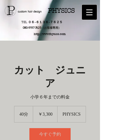
PHYSICS
custom hair design
TEL ０６−６１３６−７６２５
​080-9197-7625（お客様専用）
http://www.fhysics.com
カット ジュニ
ア
小学６年までの料金
3,300
円
40分
4
￥3,300
PHYSICS
0
分
今すぐ予約