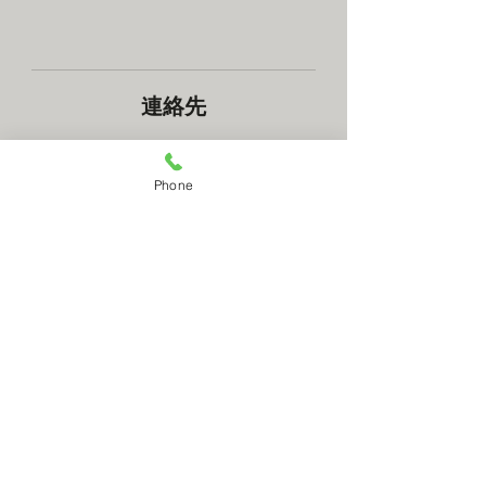
連絡先
大阪市福島区海老江２−４−１６
+ 0661367625
Phone
c.h.d.physics@gmai.com
mail contact
RESERVATION
​何かございましたら上のメールコンタクトでお
問い合わせください。メールでの予約も承って
おります。
OPEN&CLOSE
毎週月曜定休 （祝日含む）
予約優先制
10:30〜20:30
平日
10:00〜20:00
土.日.祝