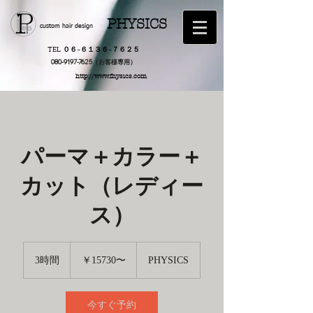
PHYSICS
custom hair design
TEL ０６−６１３６−７６２５
​080-9197-7625（お客様専用）
http://www.fhysics.com
パーマ＋カラー＋
カット（レディー
ス）
￥15730〜
3時間
3
￥15730〜
PHYSICS
時
間
今すぐ予約