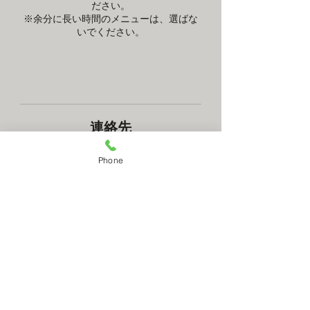
ださい。
※余分に長い時間のメニューは、選ばな
いでください。
連絡先
大阪市福島区海老江２−４−１６
Phone
+ 0661367625
c.h.d.physics@gmai.com
mail contact
RESERVATION
​何かございましたら上のメールコンタクトでお
問い合わせください。メールでの予約も承って