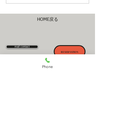
HOME戻る
mail contact
RESERVATION
Phone
​何かございましたら上のメールコンタクトでお
問い合わせください。メールでの予約も承って
おります。
OPEN&CLOSE
毎週月曜定休 （祝日含む）
予約優先制
10:30〜20:30
平日
10:00〜20:00
土.日.祝
受付時間カット６０分前・
パーマorカラー１２０分前・
ストレート１５０分前
〒５５３−０００１
大阪市福島区海老江２−４−１６
プールトウジュール梅田ウエスト１F