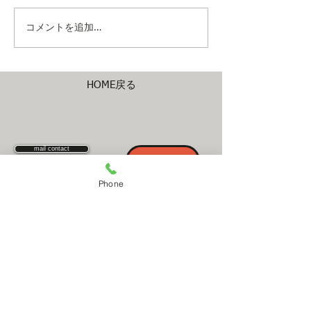
コメントを追加…
HOME戻る
mail contact
RESERVATION
Phone
​何かございましたら上のメールコンタクトでお
問い合わせください。メールでの予約も承って
おります。
OPEN&CLOSE
毎週月曜定休 （祝日含む）
予約優先制
10:30〜20:30
平日
10:00〜20:00
土.日.祝
受付時間カット６０分前・
パーマorカラー１２０分前・