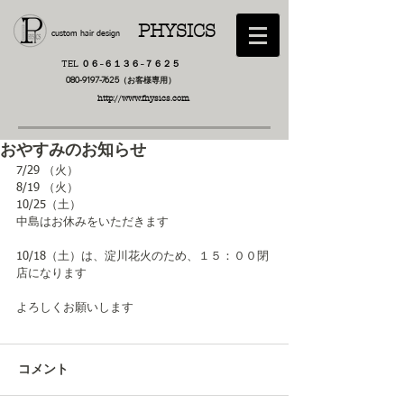
PHYSICS
custom hair design
TEL ０６−６１３６−７６２５
​080-9197-7625（お客様専用）
http://www.fhysics.com
おやすみのお知らせ
7/29 （火）
8/19 （火）
10/25（土）
中島はお休みをいただきます
10/18（土）は、淀川花火のため、１５：００閉
店になります
よろしくお願いします
コメント