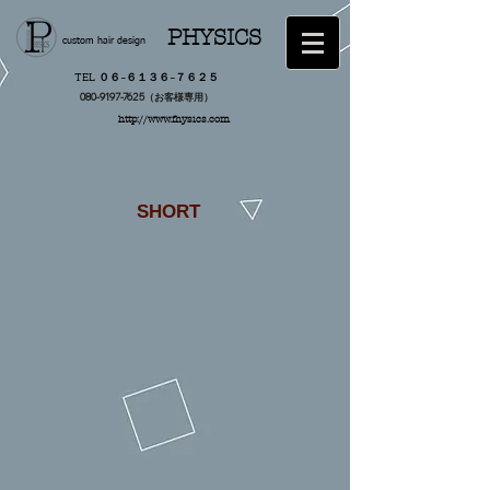
PHYSICS
custom hair design
TEL ０６−６１３６−７６２５
​080-9197-7625（お客様専用）
http://www.fhysics.com
SHORT